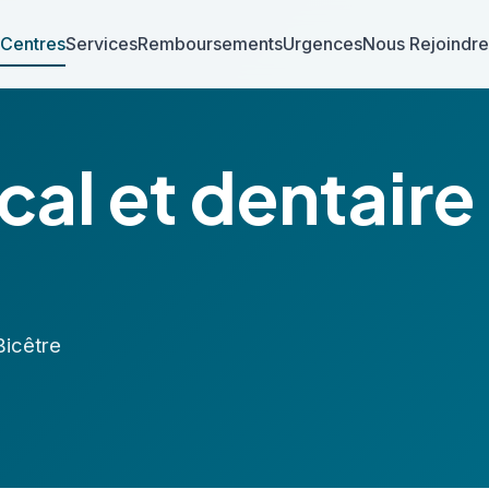
 Centres
Services
Remboursements
Urgences
Nous Rejoindre
al et dentaire
Bicêtre