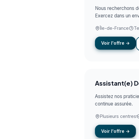
Nous recherchons des
Exercez dans un env
Île-de-France
Te
Voir l'offre →
Assistant(e) D
Assistez nos praticie
continue assurée.
Plusieurs centres
Voir l'offre →