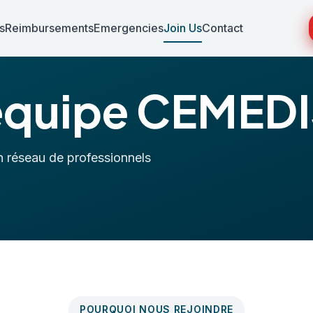
s
Reimbursements
Emergencies
Join Us
Contact
'équipe CEMED
n réseau de professionnels
POURQUOI NOUS REJOINDRE