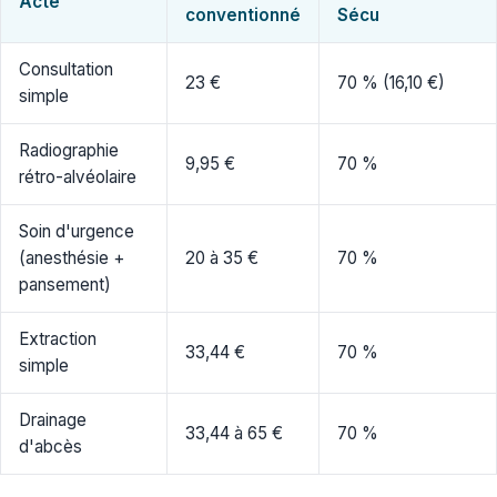
Acte
conventionné
Sécu
Consultation
23 €
70 % (16,10 €)
simple
Radiographie
9,95 €
70 %
rétro-alvéolaire
Soin d'urgence
(anesthésie +
20 à 35 €
70 %
pansement)
Extraction
33,44 €
70 %
simple
Drainage
33,44 à 65 €
70 %
d'abcès